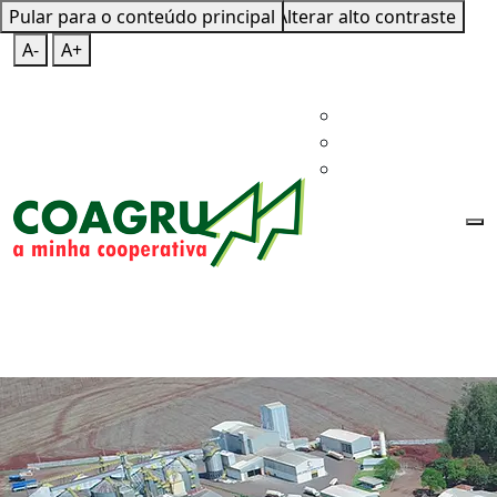
Pular para o conteúdo principal
Mapa do Site
Teclas de Atalho
Alterar alto contraste
A-
A+