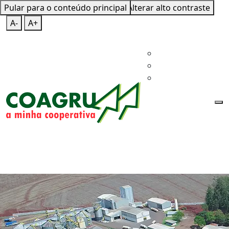
Pular para o conteúdo principal
Mapa do Site
Teclas de Atalho
Alterar alto contraste
A-
A+