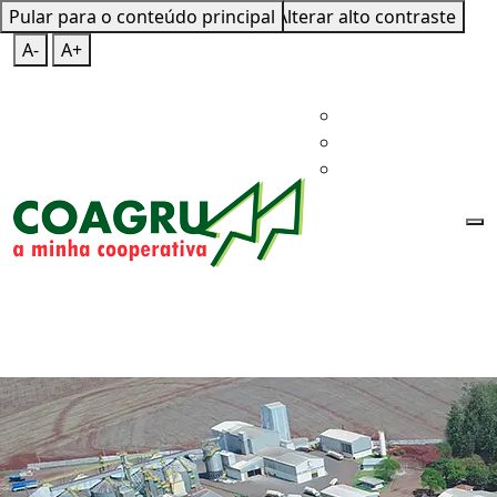
Pular para o conteúdo principal
Mapa do Site
Teclas de Atalho
Alterar alto contraste
A-
A+