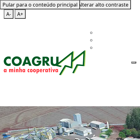
Pular para o conteúdo principal
Mapa do Site
Teclas de Atalho
Alterar alto contraste
A-
A+