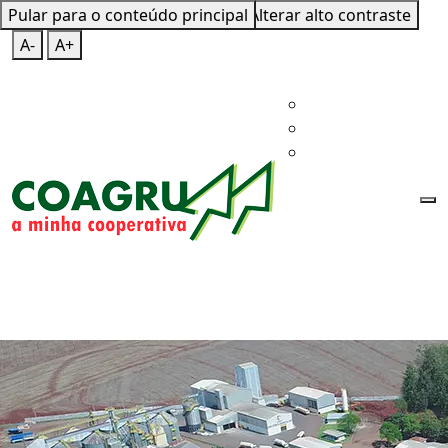
Pular para o conteúdo principal
Mapa do Site
Teclas de Atalho
Alterar alto contraste
A-
A+