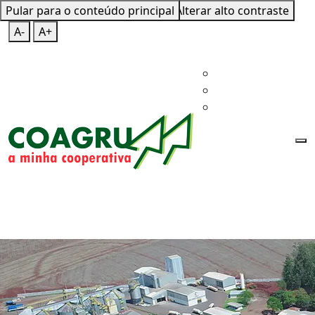
Pular para o conteúdo principal
Mapa do Site
Teclas de Atalho
Alterar alto contraste
A-
A+