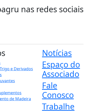
oagru nas redes sociais
os
Notícias
Espaço do
n
 Trigo e Derivados
Associado
s
juvantes
Fale
Conosco
Suplementos
ento de Madeira
Trabalhe