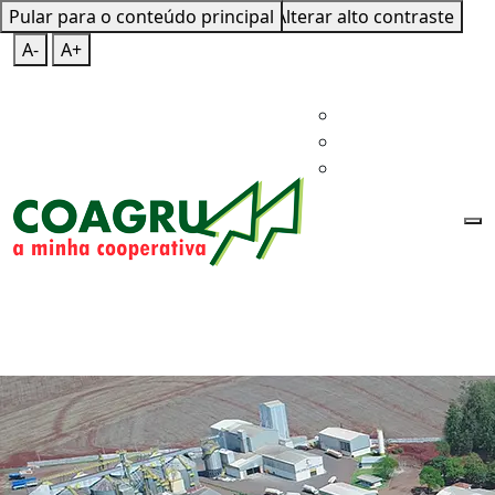
Pular para o conteúdo principal
Mapa do Site
Teclas de Atalho
Alterar alto contraste
A-
A+