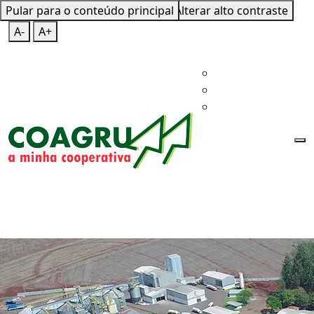
Pular para o conteúdo principal
Mapa do Site
Teclas de Atalho
Alterar alto contraste
A-
A+