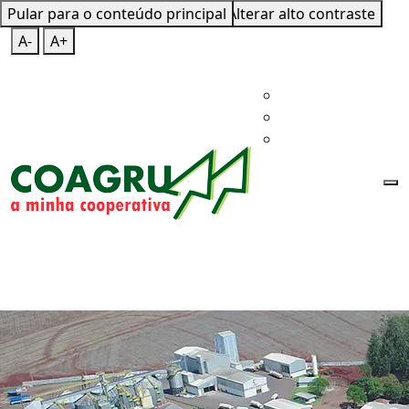
Pular para o conteúdo principal
Mapa do Site
Teclas de Atalho
Alterar alto contraste
A-
A+