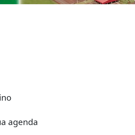
ino
sua agenda