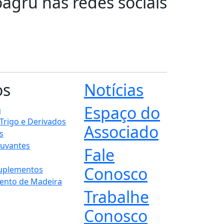
oagru nas redes sociais
os
Notícias
Espaço do
n
 Trigo e Derivados
Associado
s
juvantes
Fale
Conosco
Suplementos
ento de Madeira
Trabalhe
Conosco