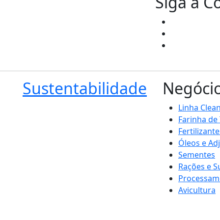
Siga a C
Sustentabilidade
Negóci
Linha Clea
Farinha de
Fertilizante
Óleos e Ad
Sementes
Rações e 
Processam
Avicultura