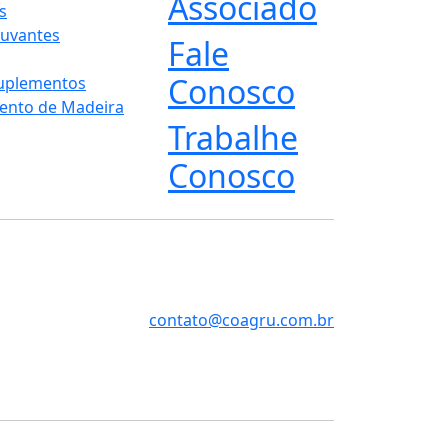
Associado
s
juvantes
Fale
Conosco
Suplementos
ento de Madeira
Trabalhe
Conosco
contato@coagru.com.br