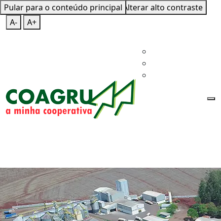
Pular para o conteúdo principal
Mapa do Site
Teclas de Atalho
Alterar alto contraste
A-
A+