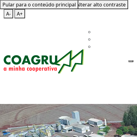
Pular para o conteúdo principal
Mapa do Site
Teclas de Atalho
Alterar alto contraste
A-
A+