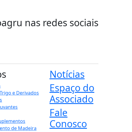
oagru nas redes sociais
os
Notícias
Espaço do
n
 Trigo e Derivados
Associado
s
juvantes
Fale
Conosco
Suplementos
ento de Madeira