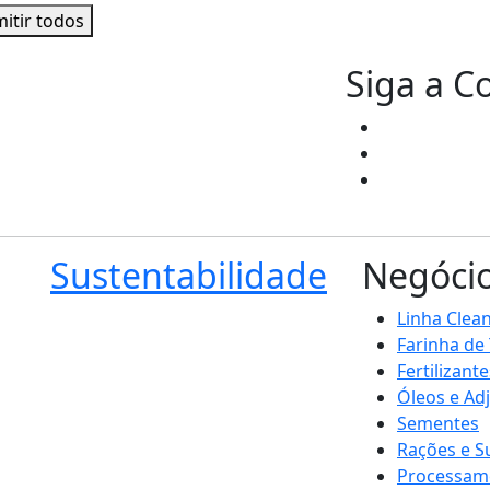
itir todos
Siga a C
Sustentabilidade
Negóci
Linha Clea
Farinha de
Fertilizante
Óleos e Ad
Sementes
Rações e 
Processam