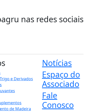
oagru nas redes sociais
os
Notícias
Espaço do
n
 Trigo e Derivados
Associado
s
juvantes
Fale
Conosco
Suplementos
ento de Madeira