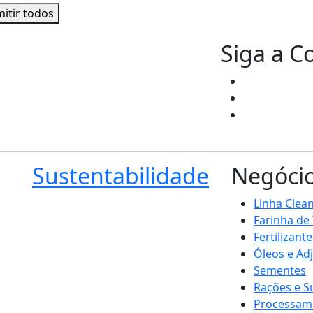
itir todos
Siga a C
Sustentabilidade
Negóci
Linha Clea
Farinha de
Fertilizante
Óleos e Ad
Sementes
Rações e 
Processam