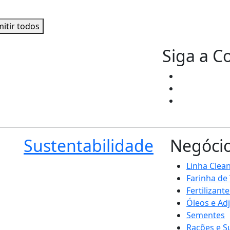
itir todos
Siga a C
Sustentabilidade
Negóci
Linha Clea
Farinha de
Fertilizante
Óleos e Ad
Sementes
Rações e 