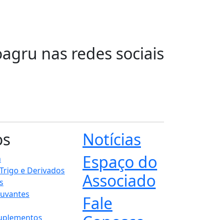
oagru nas redes sociais
os
Notícias
Espaço do
n
 Trigo e Derivados
Associado
s
juvantes
Fale
Suplementos