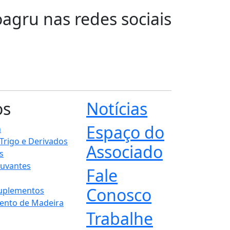
oagru nas redes sociais
os
Notícias
Espaço do
n
 Trigo e Derivados
Associado
s
juvantes
Fale
Conosco
Suplementos
ento de Madeira
Trabalhe