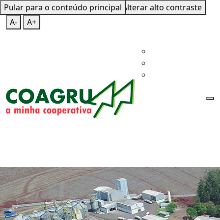
Pular para o conteúdo principal
Mapa do Site
Teclas de Atalho
Alterar alto contraste
A-
A+