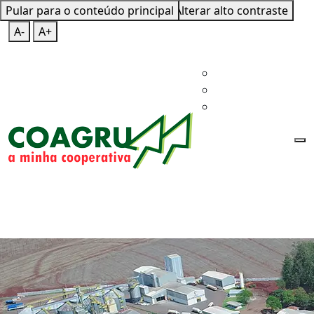
Pular para o conteúdo principal
Mapa do Site
Teclas de Atalho
Alterar alto contraste
A-
A+