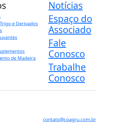
os
Notícias
Espaço do
n
 Trigo e Derivados
Associado
s
juvantes
Fale
Conosco
Suplementos
ento de Madeira
Trabalhe
Conosco
contato@coagru.com.br