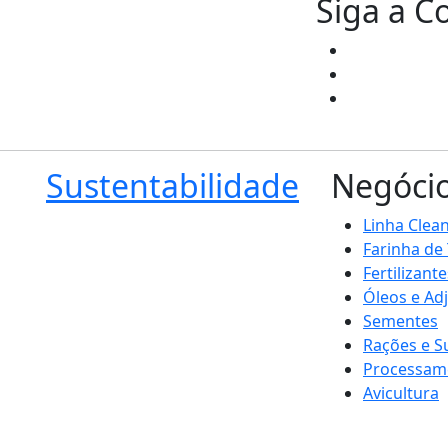
Siga a C
Sustentabilidade
Negóci
Linha Clea
Farinha de
Fertilizante
Óleos e Ad
Sementes
Rações e 
Processam
Avicultura