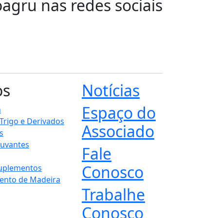
oagru nas redes sociais
os
Notícias
Espaço do
n
 Trigo e Derivados
Associado
s
juvantes
Fale
Conosco
Suplementos
ento de Madeira
Trabalhe
Conosco