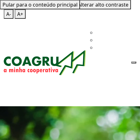
Pular para o conteúdo principal
Mapa do Site
Teclas de Atalho
Alterar alto contraste
A-
A+