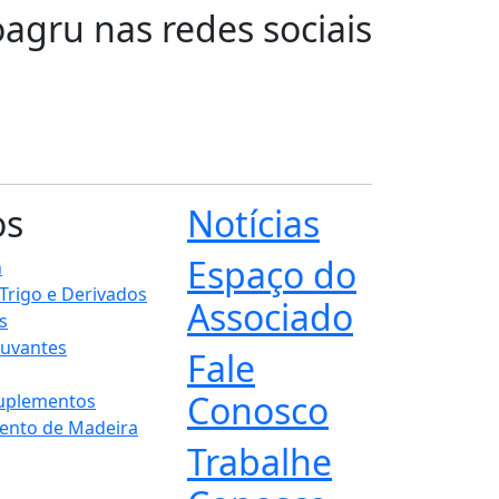
oagru nas redes sociais
os
Notícias
Espaço do
n
 Trigo e Derivados
Associado
s
juvantes
Fale
Conosco
Suplementos
ento de Madeira
Trabalhe