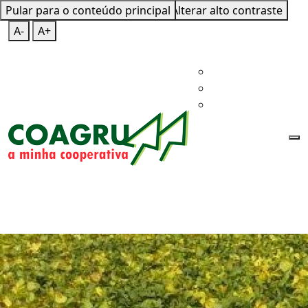
Pular para o conteúdo principal
Mapa do Site
Teclas de Atalho
Alterar alto contraste
A-
A+