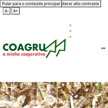
Pular para o conteúdo principal
Mapa do Site
Teclas de Atalho
Alterar alto contraste
A-
A+