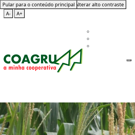
Pular para o conteúdo principal
Mapa do Site
Teclas de Atalho
Alterar alto contraste
A-
A+