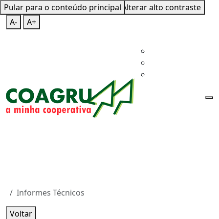
Pular para o conteúdo principal
Mapa do Site
Teclas de Atalho
Alterar alto contraste
A-
A+
Informes Técnicos
Voltar