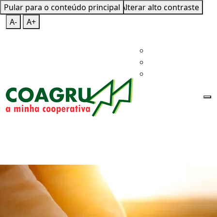
Pular para o conteúdo principal
Mapa do Site
Teclas de Atalho
Alterar alto contraste
A-
A+