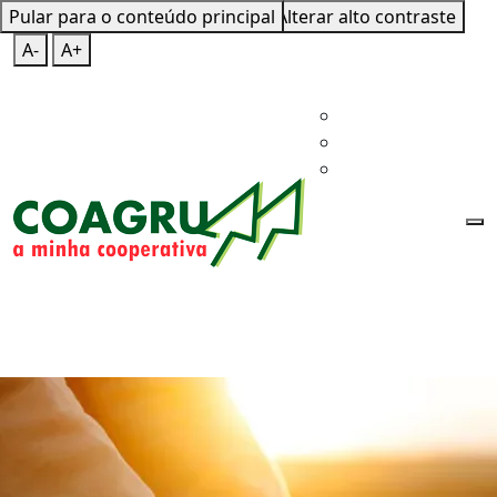
Pular para o conteúdo principal
Mapa do Site
Teclas de Atalho
Alterar alto contraste
A-
A+