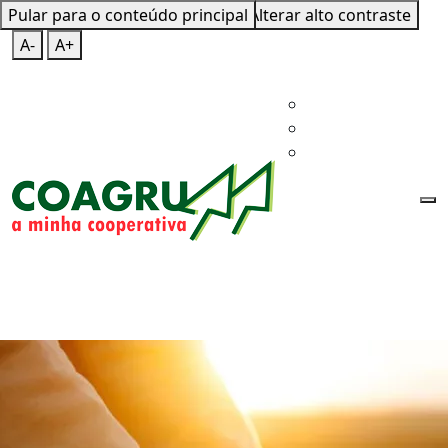
Pular para o conteúdo principal
Mapa do Site
Teclas de Atalho
Alterar alto contraste
A-
A+