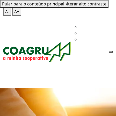
Pular para o conteúdo principal
Mapa do Site
Teclas de Atalho
Alterar alto contraste
A-
A+