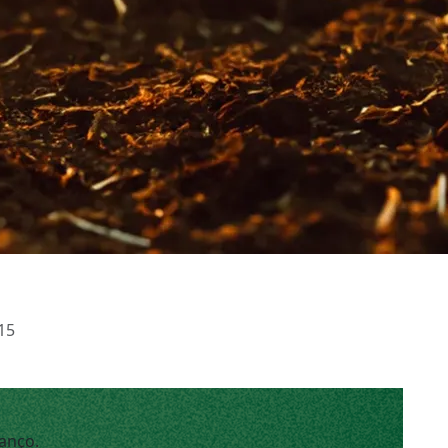
15
anço.