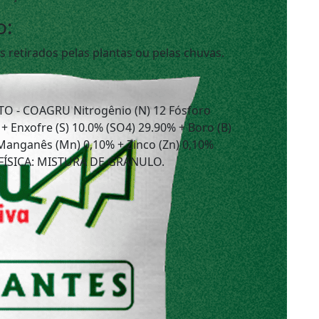
o:
s retirados pelas plantas ou pelas chuvas.
O - COAGRU Nitrogênio (N) 12 Fósforo
+ Enxofre (S) 10.0% (SO4) 29.90% + Boro (B)
 Manganês (Mn) 0,10% + Zinco (Zn) 0,10%
 FÍSICA: MISTURA DE GRANULO.