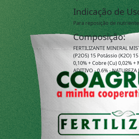
Indicação de Us
Para reposição de nutriente
Composição:
FERTILIZANTE MINERAL MIST
(P2O5) 15 Potássio (K2O) 15 
0,10% + Cobre (Cu) 0,02% +
ADITIVO - 0.6% - NATUREZA