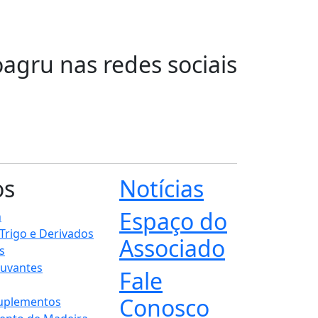
oagru nas redes sociais
os
Notícias
Espaço do
n
 Trigo e Derivados
Associado
s
juvantes
Fale
Conosco
Suplementos