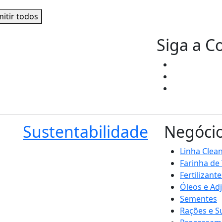
itir todos
Siga a C
Sustentabilidade
Negóci
Linha Clea
Farinha de
Fertilizante
Óleos e Ad
Sementes
Rações e 