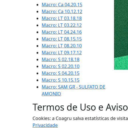
Macro: Ca 04.20.15
Macro: Ca 10.12.12
Macro: LT 03.18.18
Macro: LT 03.22.12
Macro: LT 04.24.16
Macro: LT 08.15.15
Macro: LT 08.20.10
Macro: LT 09.17.12
Macro: S 02.18.18
Macro: S 02.20.10
Macro: S 04.20.15
Macro: S 10.15.15
Macro: SAM GR - SULFATO DE
AMONIO
Termos de Uso e Aviso
Cookies: a Coagru salva estatísticas de vi
Privacidade