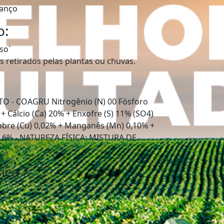
lanço
o:
so`
s retirados pelas plantas ou chuvas.
O - COAGRU Nitrogênio (N) 00 Fósforo
+ Cálcio (Ca) 20% + Enxofre (S) 11% (SO4)
Cobre (Cu) 0,02% + Manganês (Mn) 0,10% +
 0.6% - NATUREZA FÍSICA: MISTURA DE
ica