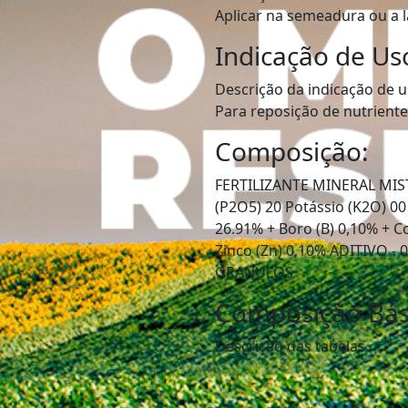
Aplicar na semeadura ou a 
Indicação de Us
Descrição da indicação de u
Para reposição de nutriente
Composição:
FERTILIZANTE MINERAL MIST
(P2O5) 20 Potássio (K2O) 00 
26.91% + Boro (B) 0,10% + 
Zinco (Zn) 0,10% ADITIVO -
GRANULOS
Composição Bás
Descrição das tabelas