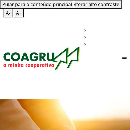
Pular para o conteúdo principal
Mapa do Site
Teclas de Atalho
Alterar alto contraste
A-
A+