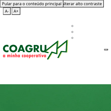
Pular para o conteúdo principal
Mapa do Site
Teclas de Atalho
Alterar alto contraste
A-
A+