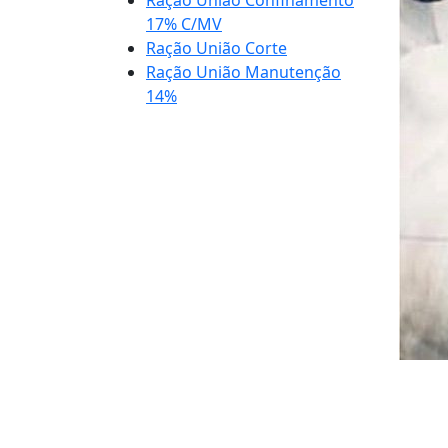
Ração União Confinamento
17% C/MV
Ração União Corte
Ração União Manutenção
14%