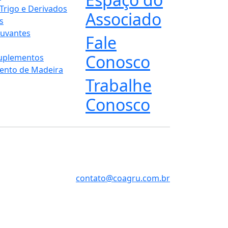
 Trigo e Derivados
Associado
s
juvantes
Fale
Conosco
Suplementos
ento de Madeira
Trabalhe
Conosco
contato@coagru.com.br