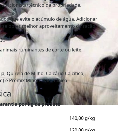
utricionista/técnico da propriedade.
os que evite o acúmulo de água. Adicionar
 se obter melhor aproveitamento da ração.
o:
nimais ruminantes de corte ou leite.
ja, Quirela de Milho, Calcário Calcítico,
) e Premix Mineral Vitamínico.
ica
garantia por kg de produto
140,00 g/kg
120,00 g/kg