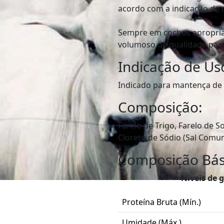
acordo com a indicação de n
Sempre em cochos apropriad
volumoso de qualidade para
Indicação de Us
Indicado para mantença de a
Composição:
Farelo de Trigo, Farelo de So
Cloreto de Sódio (Sal Comum
Composição Bás
Níveis de 
Proteína Bruta (Mín.)
Umidade (Máx.)