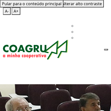
Pular para o conteúdo principal
Mapa do Site
Teclas de Atalho
Alterar alto contraste
A-
A+