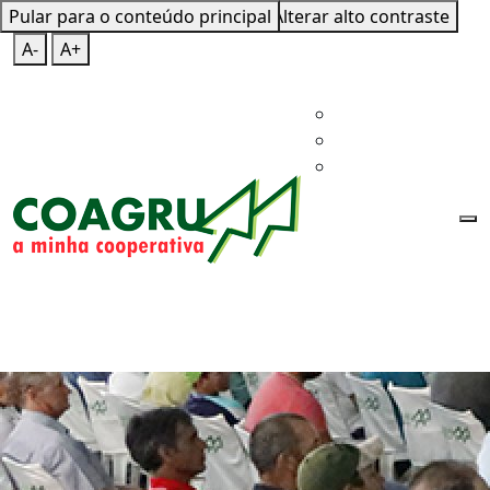
Pular para o conteúdo principal
Mapa do Site
Teclas de Atalho
Alterar alto contraste
A-
A+