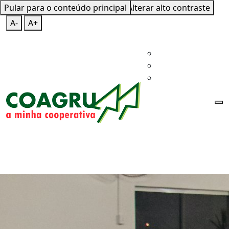
Pular para o conteúdo principal
Mapa do Site
Teclas de Atalho
Alterar alto contraste
A-
A+