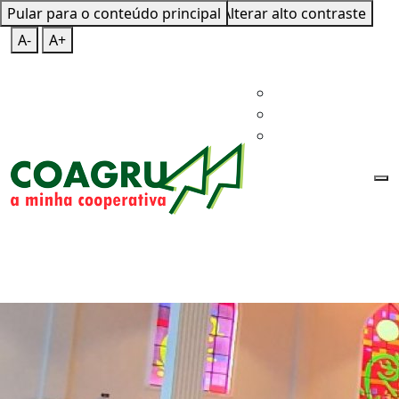
Pular para o conteúdo principal
Mapa do Site
Teclas de Atalho
Alterar alto contraste
A-
A+