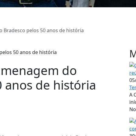
Bradesco pelos 50 anos de história
M
homenagem do
 anos de história
05
Te
A 
in
No