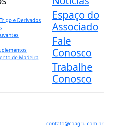
os
Notícias
Espaço do
n
 Trigo e Derivados
Associado
s
juvantes
Fale
Conosco
Suplementos
ento de Madeira
Trabalhe
Conosco
contato@coagru.com.br