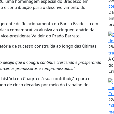
30
2026, uma homenagem especial do Bradesco em
co
o e contribuição para o desenvolvimento do
Da
en
, o gerente de Relacionamento do Banco Bradesco em
pr
placa comemorativa alusiva ao cinquentenário da
 vice-presidente Valdeir do Prado Barreto.
tória de sucesso construída ao longo das últimas
28
tr
A 
o deseja que a Coagru continue crescendo e prosperando
do
arcerias promissoras e compromissadas."
Cri
istória da Coagru e à sua contribuição para o
ngo de cinco décadas por meio do trabalho dos
22
EX
ma