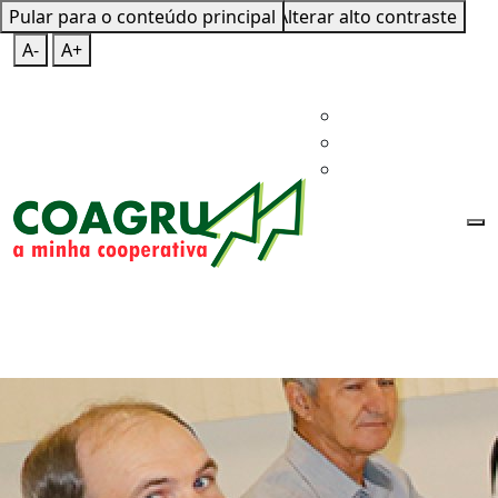
Pular para o conteúdo principal
Mapa do Site
Teclas de Atalho
Alterar alto contraste
A-
A+