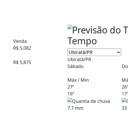
Tempo
Venda
R$ 5,082
Ubiratã/PR
R$ 5,875
Sábado
Do
Máx / Min
Má
27º
26
16º
17
7.7 mm
33