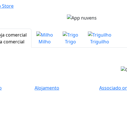
a comercial
Milho
Trigo
Triguilho
o
Alojamento
Associado on