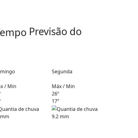
Previsão do
mingo
Segunda
x / Min
Máx / Min
º
26º
º
17º
 mm
9.2 mm