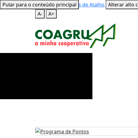
Pular para o conteúdo principal
Mapa do Site
Teclas de Atalho
Alterar alto 
A-
A+
Coagru