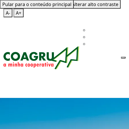
Pular para o conteúdo principal
Mapa do Site
Teclas de Atalho
Alterar alto contraste
A-
A+