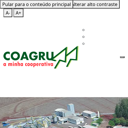
Pular para o conteúdo principal
Mapa do Site
Teclas de Atalho
Alterar alto contraste
A-
A+